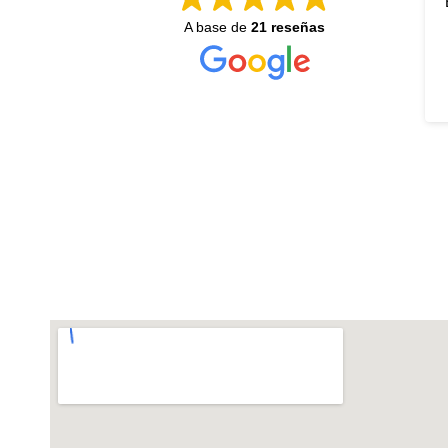
Exelente Atención
A base de
21 reseñas