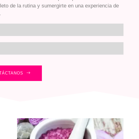
eto de la rutina y sumergirte en una experiencia de
.
 Bienestar
lidad y Confort
TÁCTANOS